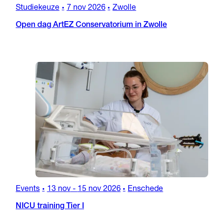
Studiekeuze
7 nov 2026
Zwolle
•
•
Open dag ArtEZ Conservatorium in Zwolle
Events
13 nov
-
15 nov 2026
Enschede
•
•
NICU training Tier I