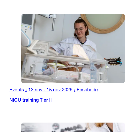
Events
13 nov
-
15 nov 2026
Enschede
•
•
NICU training Tier II