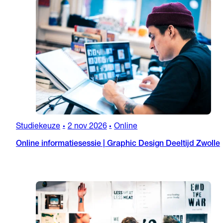
Studiekeuze
2 nov 2026
Online
•
•
Online informatiesessie | Graphic Design Deeltijd Zwolle