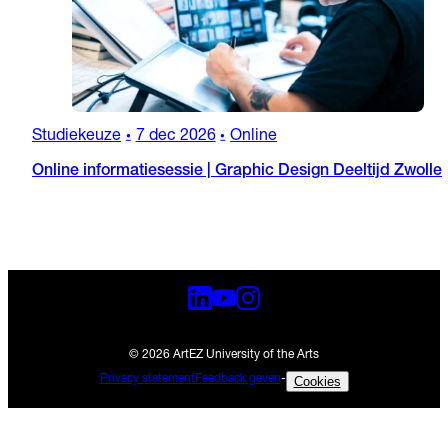
Studiekeuze
7 dec 2026
Online
•
•
Online informatiesessie | Graphic Design Deeltijd Zwolle
© 2026 ArtEZ University of the Arts
Privacy statement
Feedback geven
-
Cookies