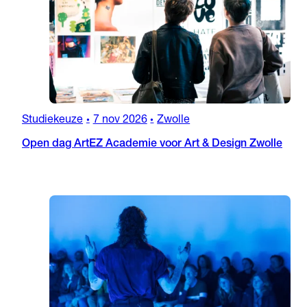
Studiekeuze
7 nov 2026
Zwolle
•
•
Open dag ArtEZ Academie voor Art & Design Zwolle