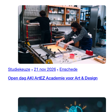
Studiekeuze
21 nov 2026
Enschede
•
•
Open dag AKI ArtEZ Academie voor Art & Design