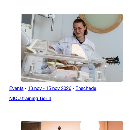
Events
13 nov
-
15 nov 2026
Enschede
•
•
NICU training Tier II