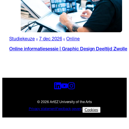
Studiekeuze
7 dec 2026
Online
•
•
Online informatiesessie | Graphic Design Deeltijd Zwolle
© 2026 ArtEZ University of the Arts
Privacy statement
Feedback geven
-
Cookies