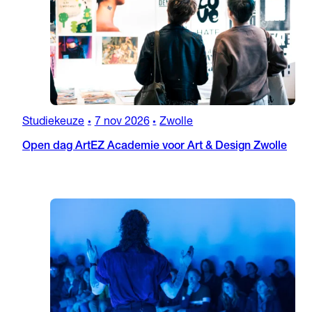
Studiekeuze
7 nov 2026
Zwolle
•
•
Open dag ArtEZ Academie voor Art & Design Zwolle