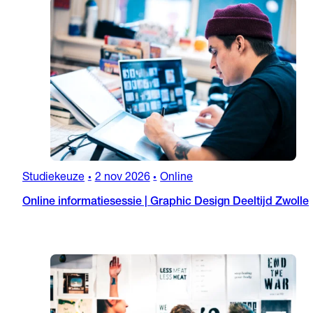
Studiekeuze
2 nov 2026
Online
•
•
Online informatiesessie | Graphic Design Deeltijd Zwolle