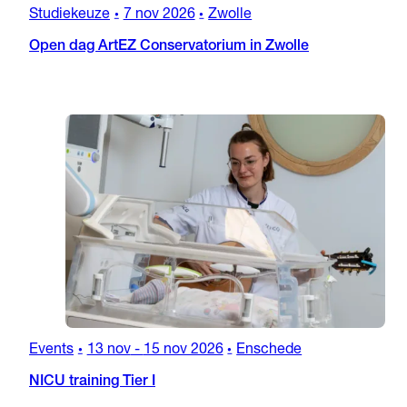
Studiekeuze
7 nov 2026
Zwolle
•
•
Open dag ArtEZ Conservatorium in Zwolle
Events
13 nov
-
15 nov 2026
Enschede
•
•
NICU training Tier I