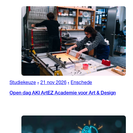
Studiekeuze
21 nov 2026
Enschede
•
•
Open dag AKI ArtEZ Academie voor Art & Design