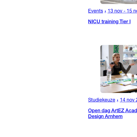
Events
13 nov
-
15 n
•
NICU training Tier I
Studiekeuze
14 nov 
•
Open dag ArtEZ Acad
Design Arnhem