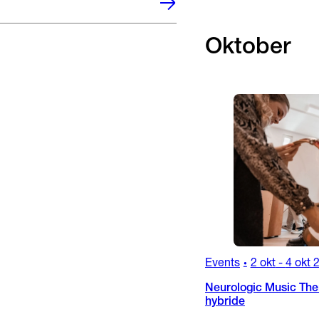
Oktober
Events
2 okt
-
4 okt 
•
Neurologic Music Ther
hybride