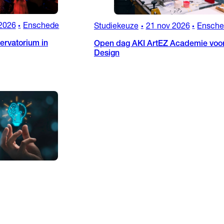
2026
Enschede
Studiekeuze
21 nov 2026
Ensch
•
•
•
rvatorium in
Open dag AKI ArtEZ Academie voor
Design