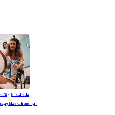
2026
Enschede
•
apy Basic training -