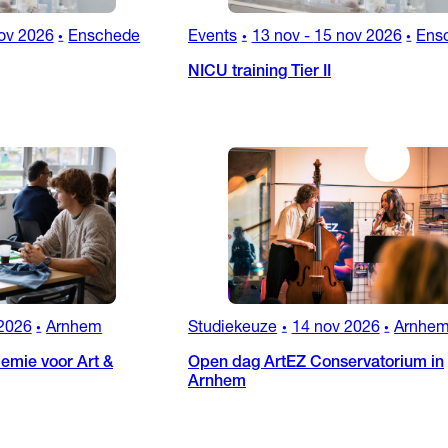
ov 2026
Enschede
Events
13 nov
-
15 nov 2026
Ens
•
•
•
NICU training Tier II
2026
Arnhem
Studiekeuze
14 nov 2026
Arnhe
•
•
•
emie voor Art &
Open dag ArtEZ Conservatorium in
Arnhem