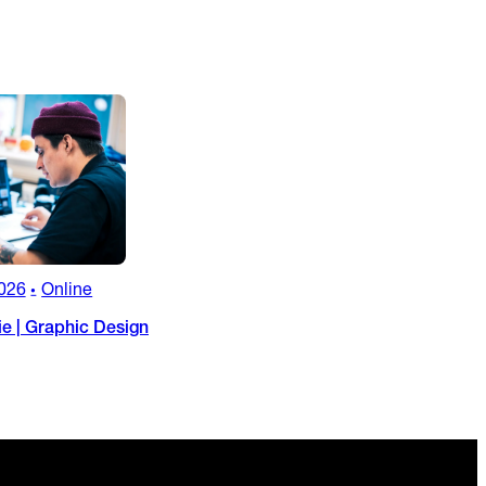
026
Online
•
ie | Graphic Design