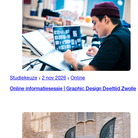
Studiekeuze
2 nov 2026
Online
•
•
Online informatiesessie | Graphic Design Deeltijd Zwolle