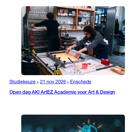
Studiekeuze
21 nov 2026
Enschede
•
•
Open dag AKI ArtEZ Academie voor Art & Design