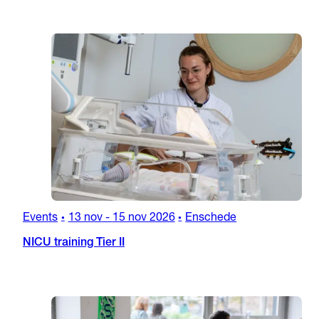
Events
13 nov
-
15 nov 2026
Enschede
•
•
NICU training Tier II