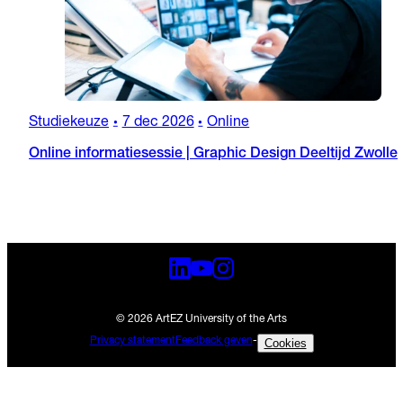
Studiekeuze
7 dec 2026
Online
•
•
Online informatiesessie | Graphic Design Deeltijd Zwolle
© 2026 ArtEZ University of the Arts
Privacy statement
Feedback geven
-
Cookies