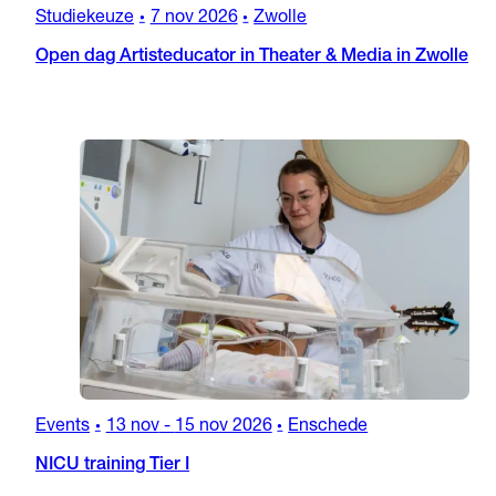
Studiekeuze
7 nov 2026
Zwolle
•
•
Open dag Artisteducator in Theater & Media in Zwolle
Events
13 nov
-
15 nov 2026
Enschede
•
•
NICU training Tier I