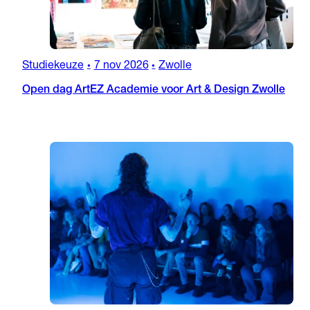
Studiekeuze
7 nov 2026
Zwolle
•
•
Open dag ArtEZ Academie voor Art & Design Zwolle