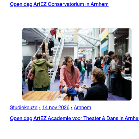
Open dag ArtEZ Conservatorium in Arnhem
Studiekeuze
14 nov 2026
Arnhem
•
•
Open dag ArtEZ Academie voor Theater & Dans in Arnh