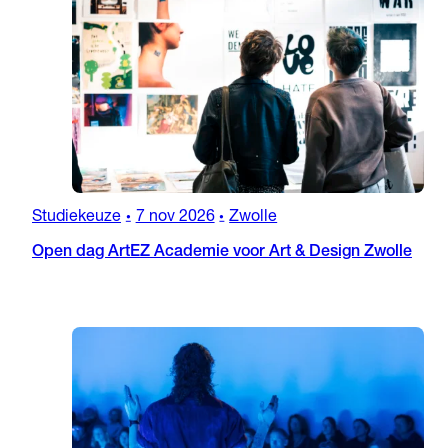
Studiekeuze
7 nov 2026
Zwolle
•
•
Open dag ArtEZ Academie voor Art & Design Zwolle