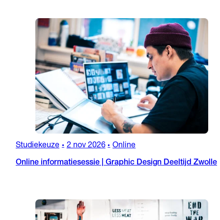
Studiekeuze
2 nov 2026
Online
•
•
Online informatiesessie | Graphic Design Deeltijd Zwolle