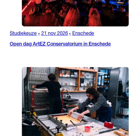
Studiekeuze
21 nov 2026
Enschede
•
•
Open dag ArtEZ Conservatorium in Enschede