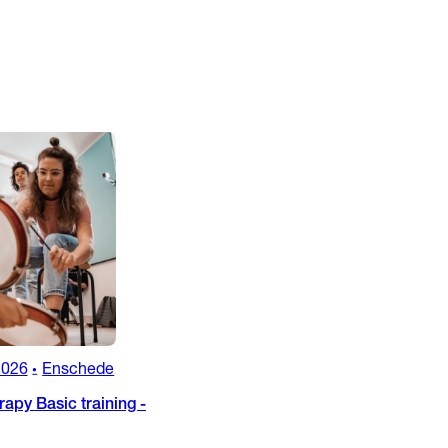
2026
Enschede
•
apy Basic training -