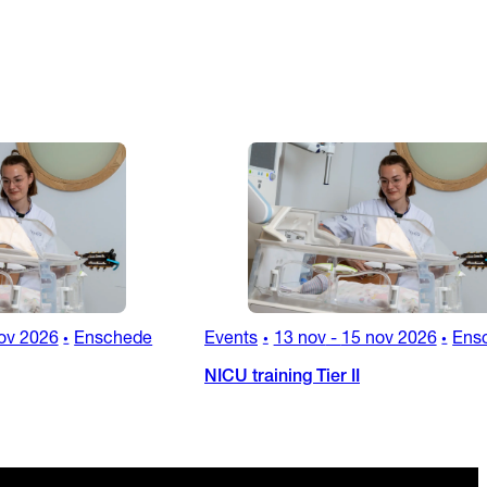
ov 2026
Enschede
Events
13 nov
-
15 nov 2026
Ens
•
•
•
NICU training Tier II