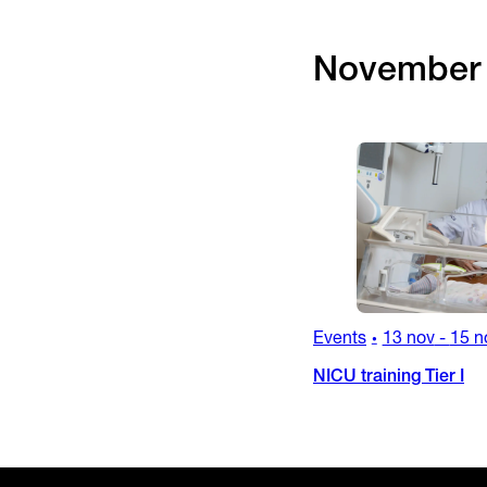
November
Events
13 nov
-
15 n
•
NICU training Tier I