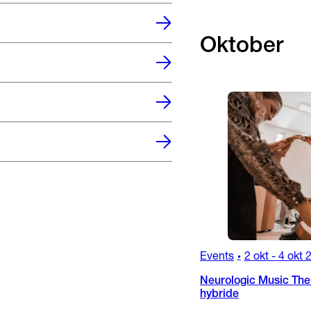
Oktober
Events
2 okt
-
4 okt 
•
Neurologic Music Ther
hybride