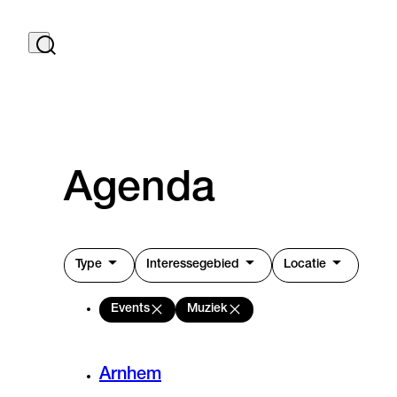
Agenda
Type
Interessegebied
Locatie
Events
Muziek
Arnhem