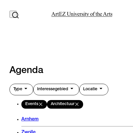
Agenda
Type
Interessegebied
Locatie
Events
Architectuur
Arnhem
Zwolle