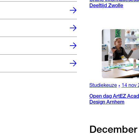
Online informatiesess
Deeltijd Zwolle
Studiekeuze
14 nov 
•
Open dag ArtEZ Acad
Design Arnhem
December