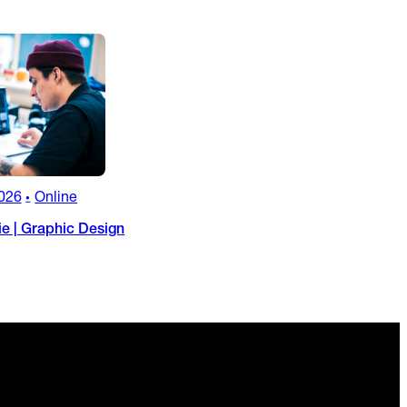
026
Online
•
ie | Graphic Design