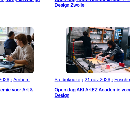
ie | Graphic Design
Open dag ArtEZ Academie voor Art
Design Zwolle
2026
Arnhem
Studiekeuze
21 nov 2026
Ensch
•
•
•
emie voor Art &
Open dag AKI ArtEZ Academie voor
Design