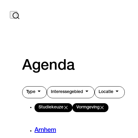
Agenda
Type
Interessegebied
Locatie
Studiekeuze
Vormgeving
Arnhem