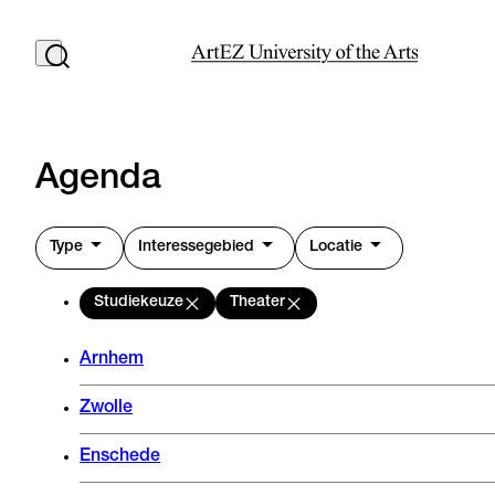
Agenda
Type
Interessegebied
Locatie
Studiekeuze
Theater
Arnhem
Zwolle
Enschede