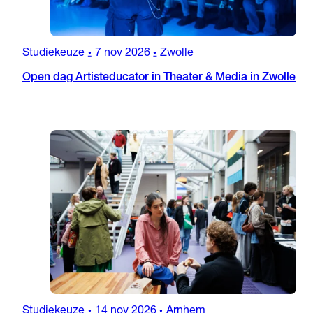
Studiekeuze
7 nov 2026
Zwolle
•
•
Open dag Artisteducator in Theater & Media in Zwolle
Studiekeuze
14 nov 2026
Arnhem
•
•