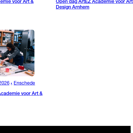
emie voor Art &
Open dag ArtEZ Academie voor Art
Design Arnhem
2026
Enschede
•
cademie voor Art &