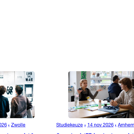
026
Zwolle
Studiekeuze
14 nov 2026
Arnhe
•
•
•