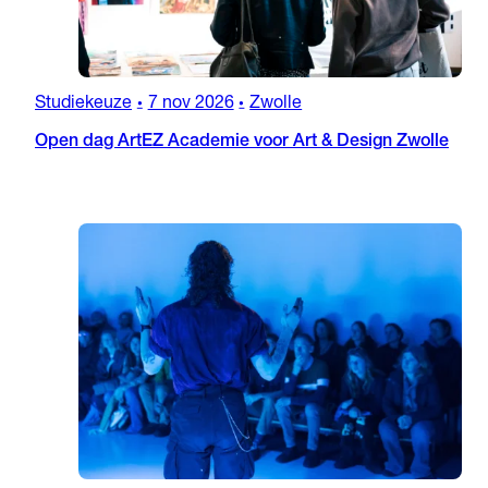
Studiekeuze
7 nov 2026
Zwolle
•
•
Open dag ArtEZ Academie voor Art & Design Zwolle