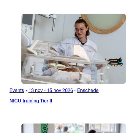
Events
13 nov
-
15 nov 2026
Enschede
•
•
NICU training Tier II