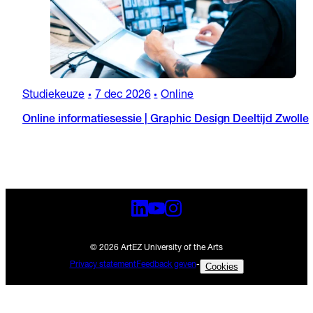
Studiekeuze
7 dec 2026
Online
•
•
Online informatiesessie | Graphic Design Deeltijd Zwolle
© 2026 ArtEZ University of the Arts
Privacy statement
Feedback geven
-
Cookies