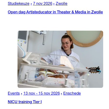
Studiekeuze
7 nov 2026
Zwolle
•
•
Open dag Artisteducator in Theater & Media in Zwolle
Events
13 nov
-
15 nov 2026
Enschede
•
•
NICU training Tier I