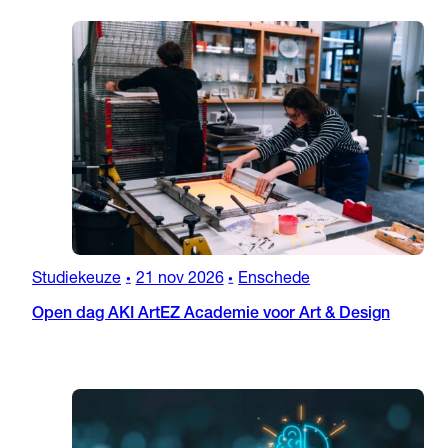
Studiekeuze
21 nov 2026
Enschede
•
•
Open dag AKI ArtEZ Academie voor Art & Design