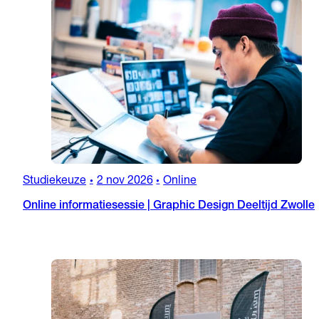
Studiekeuze
2 nov 2026
Online
•
•
Online informatiesessie | Graphic Design Deeltijd Zwolle