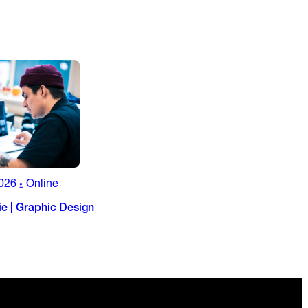
026
Online
•
ie | Graphic Design