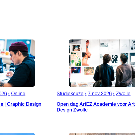
026
Online
Studiekeuze
7 nov 2026
Zwolle
•
•
•
ie | Graphic Design
Open dag ArtEZ Academie voor Art
Design Zwolle