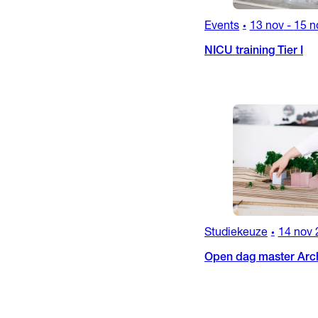
Events
13 nov
-
15 n
•
NICU training Tier I
Studiekeuze
14 nov 
•
Open dag master Arch