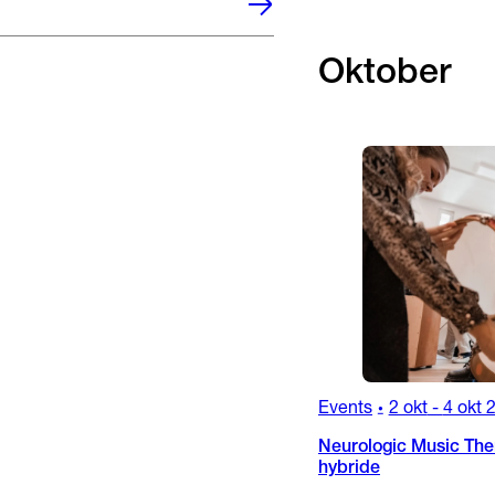
Oktober
Events
2 okt
-
4 okt 
•
Neurologic Music Ther
hybride