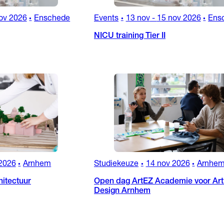
ov 2026
Enschede
Events
13 nov
-
15 nov 2026
Ens
•
•
•
NICU training Tier II
2026
Arnhem
Studiekeuze
14 nov 2026
Arnhe
•
•
•
itectuur
Open dag ArtEZ Academie voor Art
Design Arnhem