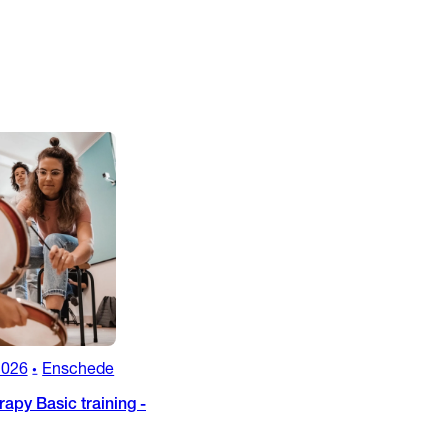
2026
Enschede
•
apy Basic training -