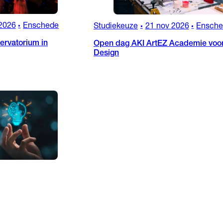
2026
Enschede
Studiekeuze
21 nov 2026
Ensch
•
•
•
rvatorium in
Open dag AKI ArtEZ Academie voor
Design