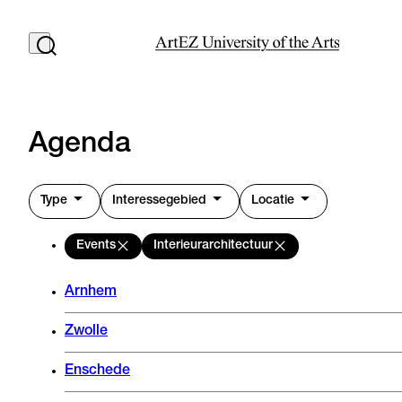
Agenda
Type
Interessegebied
Locatie
Events
Interieurarchitectuur
Arnhem
Zwolle
Enschede