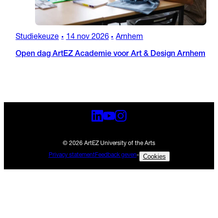
Studiekeuze
14 nov 2026
Arnhem
•
•
Open dag ArtEZ Academie voor Art & Design Arnhem
© 2026 ArtEZ University of the Arts
Privacy statement
Feedback geven
-
Cookies