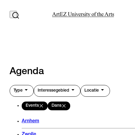
Agenda
Type
Interessegebied
Locatie
Events
Dans
Arnhem
Zwolle