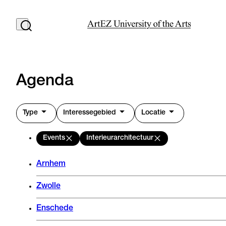
Agenda
Type
Interessegebied
Locatie
Events
Interieurarchitectuur
Arnhem
Zwolle
Enschede