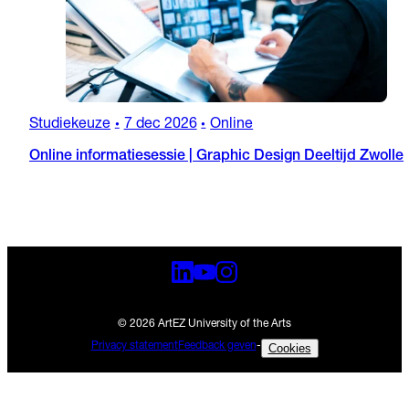
Studiekeuze
7 dec 2026
Online
•
•
Online informatiesessie | Graphic Design Deeltijd Zwolle
© 2026 ArtEZ University of the Arts
Privacy statement
Feedback geven
-
Cookies