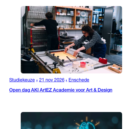
Studiekeuze
21 nov 2026
Enschede
•
•
Open dag AKI ArtEZ Academie voor Art & Design