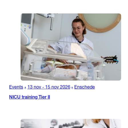
Events
13 nov
-
15 nov 2026
Enschede
•
•
NICU training Tier II