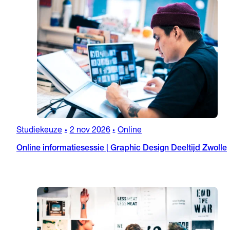
Studiekeuze
2 nov 2026
Online
•
•
Online informatiesessie | Graphic Design Deeltijd Zwolle