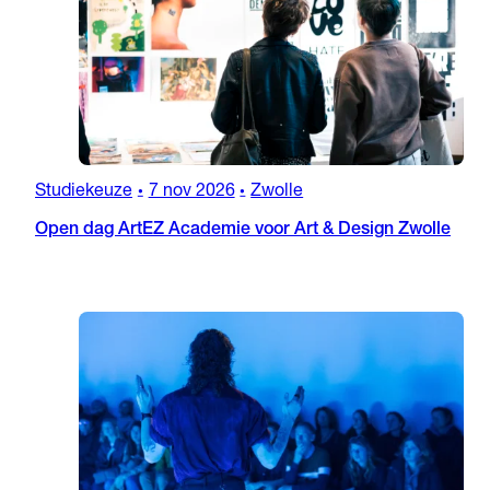
Studiekeuze
7 nov 2026
Zwolle
•
•
Open dag ArtEZ Academie voor Art & Design Zwolle