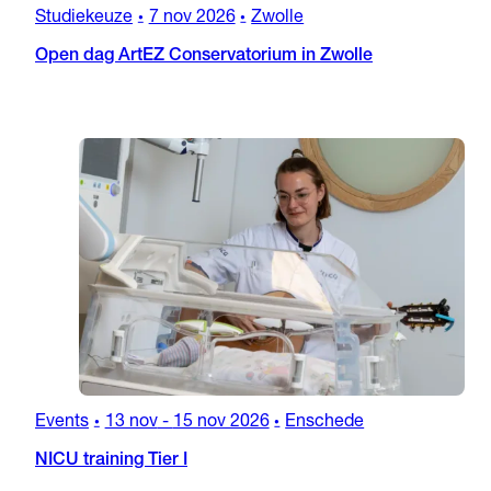
Studiekeuze
7 nov 2026
Zwolle
•
•
Open dag ArtEZ Conservatorium in Zwolle
Events
13 nov
-
15 nov 2026
Enschede
•
•
NICU training Tier I