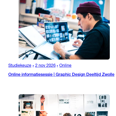
Studiekeuze
2 nov 2026
Online
•
•
Online informatiesessie | Graphic Design Deeltijd Zwolle