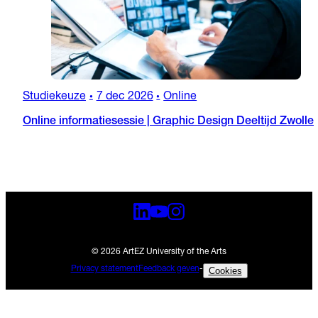
Studiekeuze
7 dec 2026
Online
•
•
Online informatiesessie | Graphic Design Deeltijd Zwolle
© 2026 ArtEZ University of the Arts
Privacy statement
Feedback geven
-
Cookies