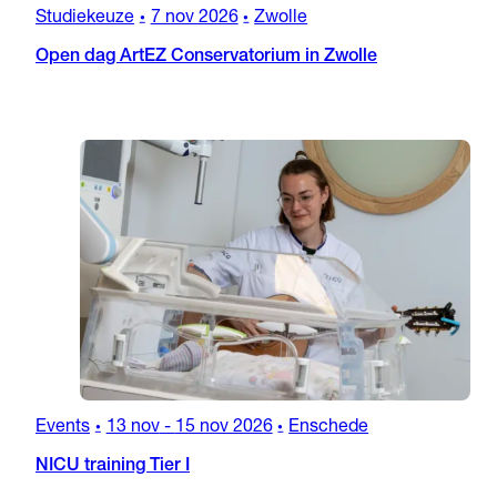
Studiekeuze
7 nov 2026
Zwolle
•
•
Open dag ArtEZ Conservatorium in Zwolle
Events
13 nov
-
15 nov 2026
Enschede
•
•
NICU training Tier I