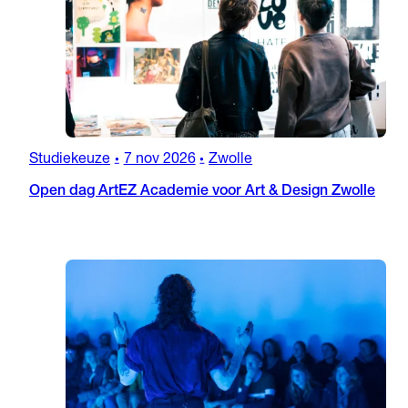
Studiekeuze
7 nov 2026
Zwolle
•
•
Open dag ArtEZ Academie voor Art & Design Zwolle