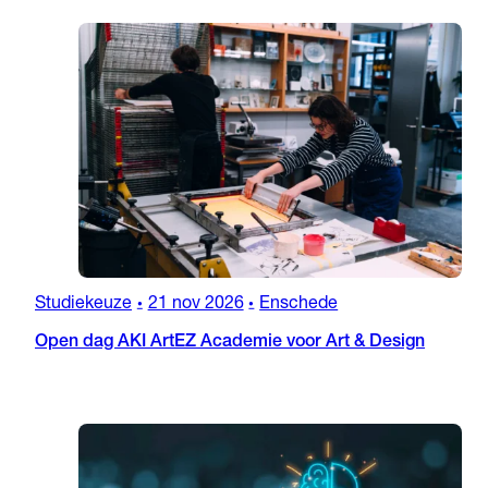
Studiekeuze
21 nov 2026
Enschede
•
•
Open dag AKI ArtEZ Academie voor Art & Design