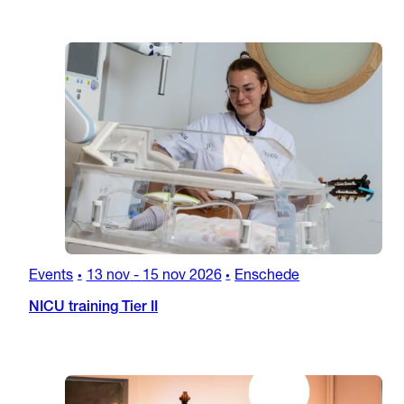
Events
13 nov
-
15 nov 2026
Enschede
•
•
NICU training Tier II