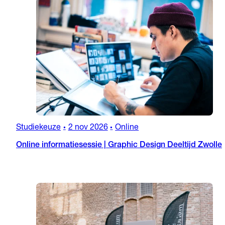
Studiekeuze
2 nov 2026
Online
•
•
Online informatiesessie | Graphic Design Deeltijd Zwolle