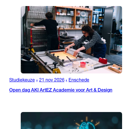
Studiekeuze
21 nov 2026
Enschede
•
•
Open dag AKI ArtEZ Academie voor Art & Design