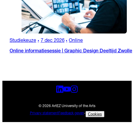
Studiekeuze
7 dec 2026
Online
•
•
Online informatiesessie | Graphic Design Deeltijd Zwolle
© 2026 ArtEZ University of the Arts
Privacy statement
Feedback geven
-
Cookies