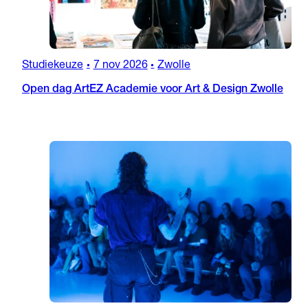
Studiekeuze
7 nov 2026
Zwolle
•
•
Open dag ArtEZ Academie voor Art & Design Zwolle