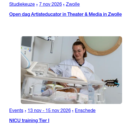
Studiekeuze
7 nov 2026
Zwolle
•
•
Open dag Artisteducator in Theater & Media in Zwolle
Events
13 nov
-
15 nov 2026
Enschede
•
•
NICU training Tier I