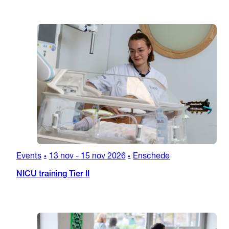
Events
13 nov
-
15 nov 2026
Enschede
•
•
NICU training Tier II