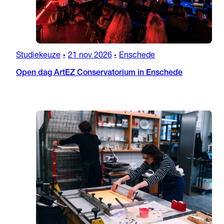
Studiekeuze
21 nov 2026
Enschede
•
•
Open dag ArtEZ Conservatorium in Enschede