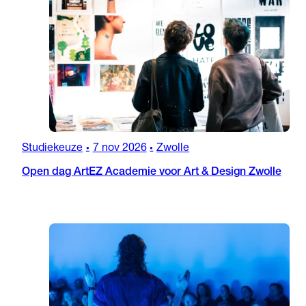
Studiekeuze
7 nov 2026
Zwolle
•
•
Open dag ArtEZ Academie voor Art & Design Zwolle