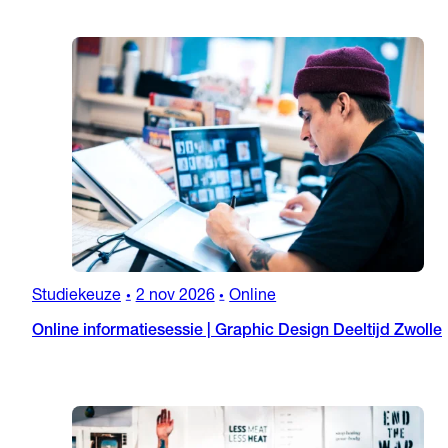
Studiekeuze
2 nov 2026
Online
•
•
Online informatiesessie | Graphic Design Deeltijd Zwolle