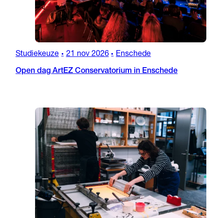
Studiekeuze
21 nov 2026
Enschede
•
•
Open dag ArtEZ Conservatorium in Enschede