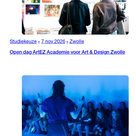
Studiekeuze
7 nov 2026
Zwolle
•
•
Open dag ArtEZ Academie voor Art & Design Zwolle