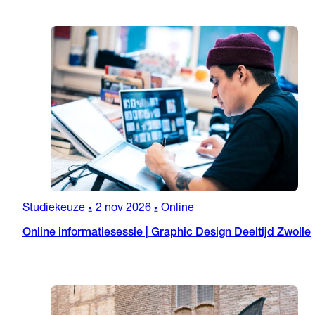
Studiekeuze
2 nov 2026
Online
•
•
Online informatiesessie | Graphic Design Deeltijd Zwolle