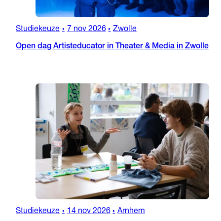
Studiekeuze
7 nov 2026
Zwolle
•
•
Open dag Artisteducator in Theater & Media in Zwolle
Studiekeuze
14 nov 2026
Arnhem
•
•